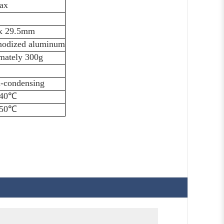
ax
 x 29.5mm
nodized aluminum
mately 300g
-condensing
 40℃
 50℃