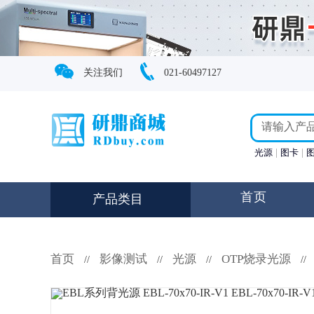
关注我们
021-60497127
光源
图卡
首页
产品类目
首页
影像测试
光源
OTP烧录光源
//
//
//
//