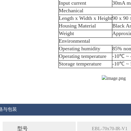
Input current
30mA m
Mechanical
Length x Width x Height
90 x 90
Housing Material
Black A
Weight
Approxi
Environmental
Operating humidity
85% non
Operating temperature
-10℃ ~
Storage temperature
-10℃ ~
格与包装
型号
EBL-70x70-IR-V1