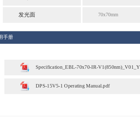
发光面
70x70mm
用手册
Specification_EBL-70x70-IR-V1(850nm)_V01_Y
DPS-15V5-1 Operating Manual.pdf