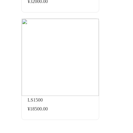
¥32000.00
LS1500
¥18500.00