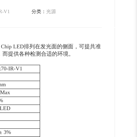
R-V1
分类：
光源
d Chip LED排列在发光面的侧面，可提共准
ity），而提供各种检测合适的环境。
70-IR-V1
0mm
 Max
5%
d LED
± 3%