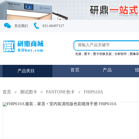
关注我们
021-60497127
光源
图卡
图卡切换支
首页
产
产品类目
首页
测试图卡
PANTONE色卡
FHIP610A
//
//
//