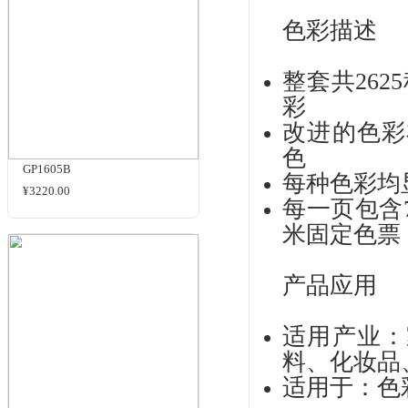
产
T
TP
尾码T
形
M50215B
安
¥2159.00
色彩
米 