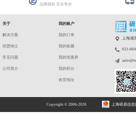
适
料
适
M40115B
洽谈
规格与包装