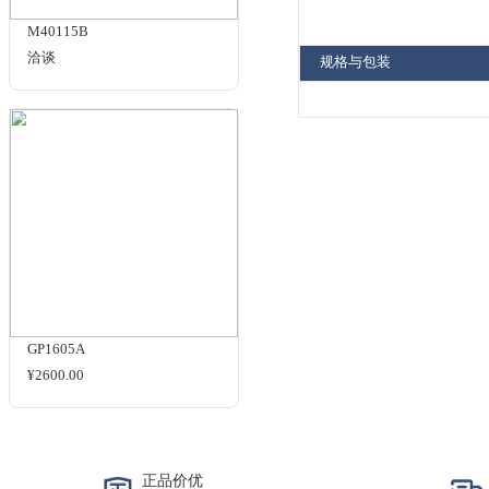
色
整套
彩
改进
色
GP1605B
每
¥3220.00
每一
米
产