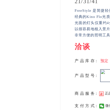
21/31/41
FreeStyle 
经典的Kino Fl
光面的灯头仅重约
以很容易地植入景
非常方便的照明工
洽谈
产品库存:
预定
产品型号:
商品服务:
正
支付方式:
微