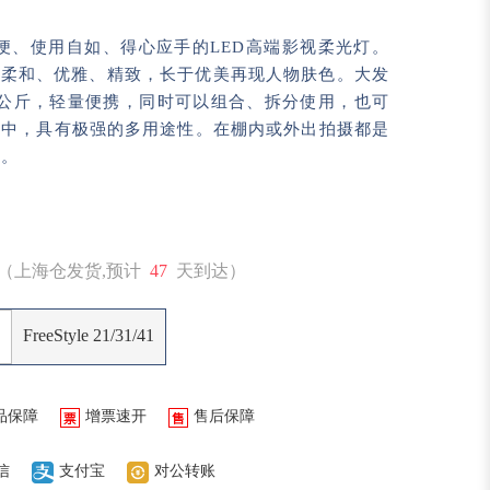
是简捷轻便、使用自如、得心应手的LED高端影视柔光灯。
o光质柔和、优雅、精致，长于优美再现人物肤色。大发
4公斤，轻量便携，同时可以组合、拆分使用，也可
片中，具有极强的多用途性。在棚内或外出拍摄都是
具。
（上海仓发货,预计
47
天到达）
FreeStyle 21/31/41
品保障
增票速开
售后保障
信
支付宝
对公转账