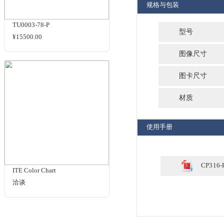
▋ 
推
分
TE265
洽谈
▋ 