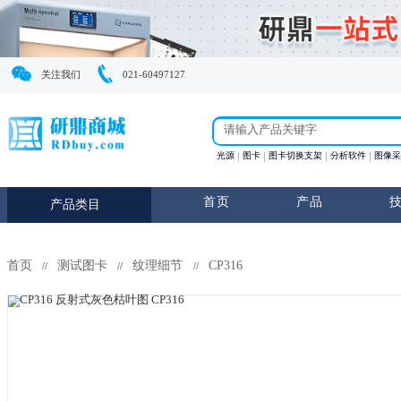
关注我们
021-60497127
光源
图卡
图卡切换支
首页
产
产品类目
首页
测试图卡
纹理细节
CP316
//
//
//