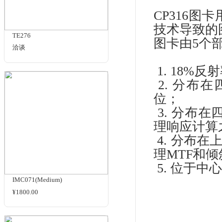
防抖
SFR
MTF
商品名
相关商品
反
CP3
CP
技
TE276
图卡