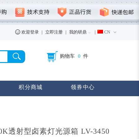
欢迎登录
|
立即注册
|
我的研鼎
|
CN
购物车
0
件
积分商城
领券中心
3200K透射型卤素灯光源箱 LV-3450