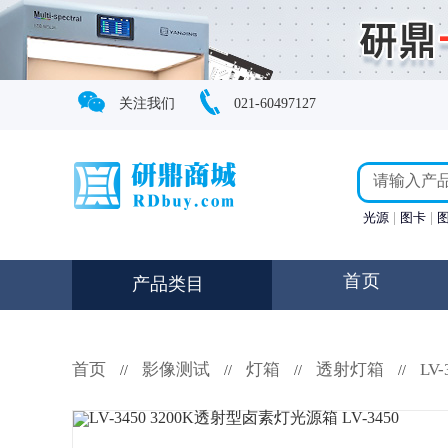
关注我们
021-60497127
光源
图卡
首页
产品类目
首页
影像测试
灯箱
透射灯箱
LV-
//
//
//
//