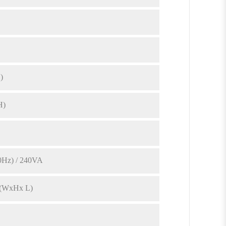
)
H)
0Hz) / 240VA
(WxHx L)