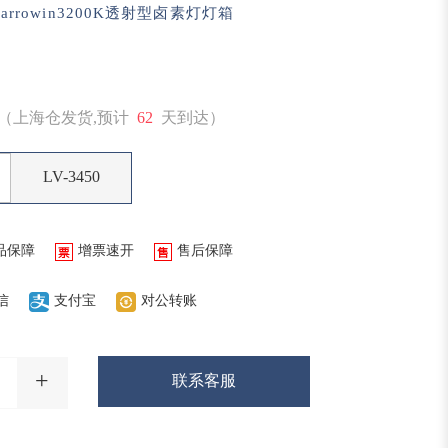
rowin3200K透射型卤素灯灯箱
（上海仓发货,预计
62
天到达）
LV-3450
品保障
增票速开
售后保障
信
支付宝
对公转账
+
联系客服