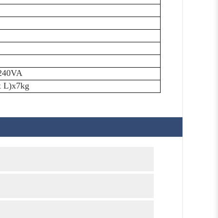
 240VA
 L)x7kg