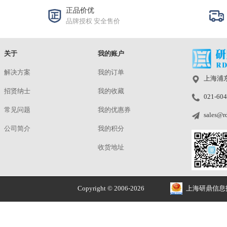
STMN475/MA4
¥689.00