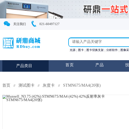
关注我们
021-60497127
光源
图卡
图卡切换支
首页
产
产品类目
首页
测试图卡
灰度卡
STMN675/MA4(20张)
//
//
//