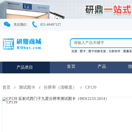
关注我们
021-60497127
光源
图卡
图卡切换支
首页
产
产品类目
首页
测试图卡
分辨率（清晰度）
CP139
//
//
//