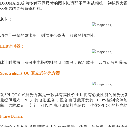
HDR Noise 图卡带有28个中性玻璃原件，提供12
使用ISO 12232 的 ISO 饱和度方法来评估影像是否满足
带有灰色背景板的Colorchecker
：
带有自动侦测功能的图卡可以轻易的测量RAW数据中的
DOT 图卡
：
使用非常平整的点阵图卡精确的测量横向色偏、畸变以
机。
MTF 图卡
：
整面带有斜边的棋盘格图卡用于测试图片所有区域的MT