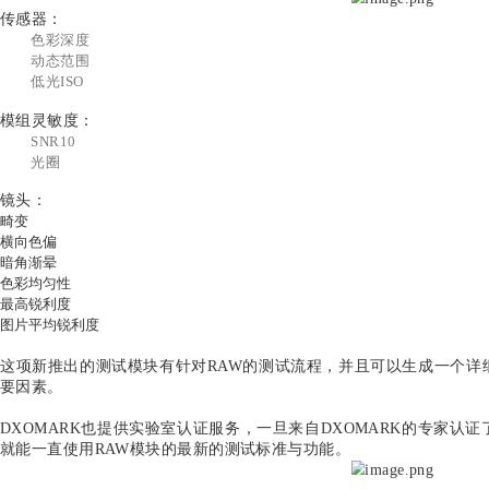
源对色灯箱
跑马灯
0
洽谈
 上海
发货仓： 上海
-QC
型号：LED Universal Timer
RAW模块是DXOMARK用于测试相机模组性能的新标
也帮助手机生产商更好的去选择模组。其按照传感器、
传感器：
色彩深度
动态范围
低光ISO
模组灵敏度：
SNR10
光圈