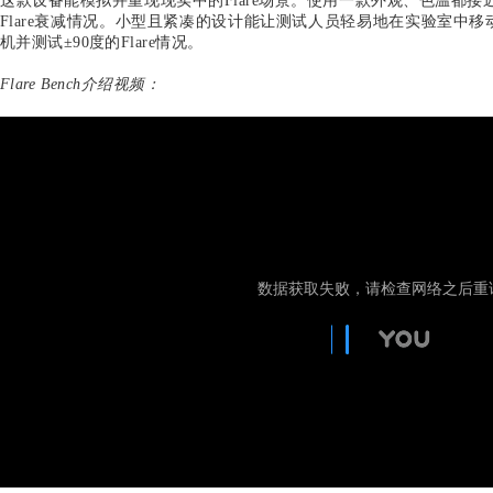
DXOMARK提供多种不同尺寸的图卡以适配不同测试相机
亿像素的高分辨率相机。
灰卡：
均匀且平整的灰卡用于测试评估镜头、影像的均匀性。
LED计时器：
此计时器有五条可由电脑控制的LED阵列，配合软件可
Spectralight QC 直立式补光方案：
双SPLQC立式补光方案是一款具有高性价比且拥有必
鼎提供现有SPLQC的改造服务，配合由研鼎开发的OL