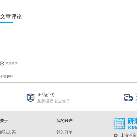
想要在低光环境下拍摄，首先要考虑的就是曝光时间及ISO值；
ISO可以保持照片品质。此指标使用HDR Noise 图卡测试，lo
同时要满足9Evs的动态范围与至少18bits的色深。
RAW模块的应用领域
：
-与模组相关的产业链
-传感器，镜头，模组供应商
·DXOMARK将会是有利的营销工具，既可推广现成产
·这将是原始设备制造商认可的标准测试协议
·与OEM 和 DXOMARK 同步工具和过程
·可作为图像质量产品开发过程中的基准
·可在量产过程中进行质量监控