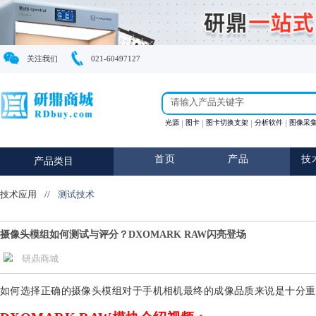
关注我们
021-60497127
光源
图卡
图卡切换支架
首页
产品
产品类目
技术应用
//
测试技术
摄像头模组如何测试与评分？DXOMARK RAW闪亮登场