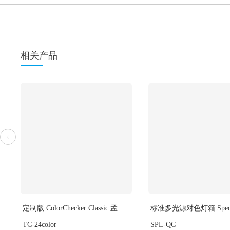
使用带有斜边的棋盘格图卡能很好的评估整个图像区域内
色差。
SNR10：
SNR10用于评估设备拍摄可接受照片所需要的最少光量
带有可接受（良好SNR）的照片。在这项测试中将给与
Flare:
Flare Bench 可以用于测试RAW影像中的Flare的
量）。
Distortion & Lateral Chromatic Aberration (畸变
高精确度的IEEE-CPIQ点阵图能够测试几何畸变与横
Low-light ISO (低光ISO)：