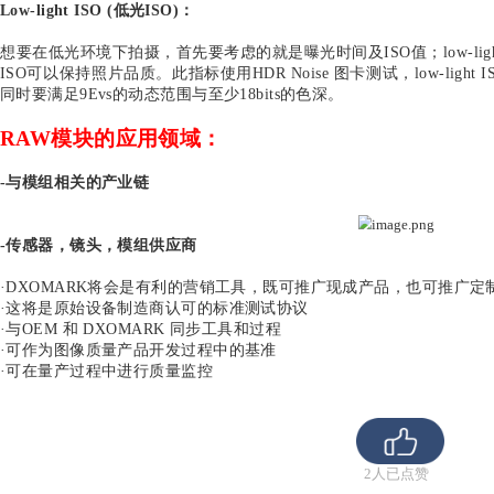
Color Depth (色彩深度)：
在拍摄人像的时候，好的色彩表现与深度能提供影像更
联系，它以bits为单位来表示传感器能区分的颜色数。
像部分物体的纹理细节。
Noise & Contrast (噪声&对比)：
在HDR噪声测试中，DXOMARK出色的硬件设计在场景中提供了
件能精准地测试SNR、动态范围、色调范围。高精度的
数值而在拍摄的间隔失焦测试设备。同时，HDR Noise 图
Vignetting (暗角渐晕，亮度及色差)：
Analyzer测试软件能在多种光源环境下评估RAW数
列阵问题、微透镜缺陷、传感器串扰、镜头倾斜或位移
按照色彩频道生成可视图给测试人员参考。
Horizontal & Vertical MTF (水平及竖直MTF评估)：