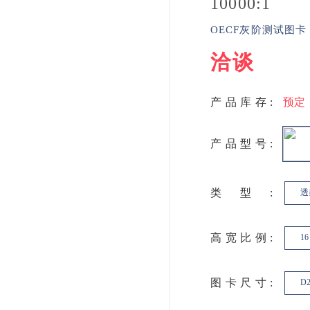
10000:1
OECF灰阶测试图卡
洽谈
产品库存:
预定
产品型号:
类型:
透
高宽比例:
1
图卡尺寸:
D2