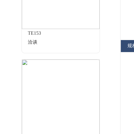
TE153
洽谈
规