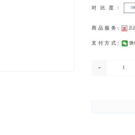
对比度:
10
商品服务:
正
支付方式:
微
-
1