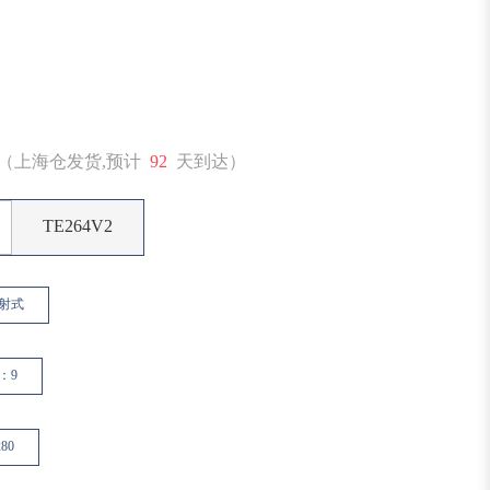
（上海仓发货,预计
92
天到达）
TE264V2
射式
6：9
80