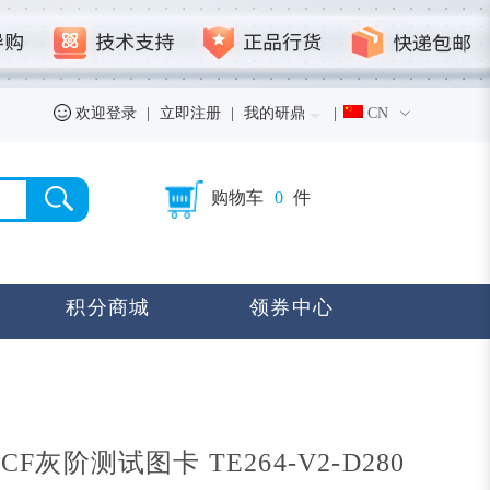
欢迎登录
|
立即注册
|
我的研鼎
|
CN
购物车
0
件
积分商城
领券中心
OECF灰阶测试图卡 TE264-V2-D280