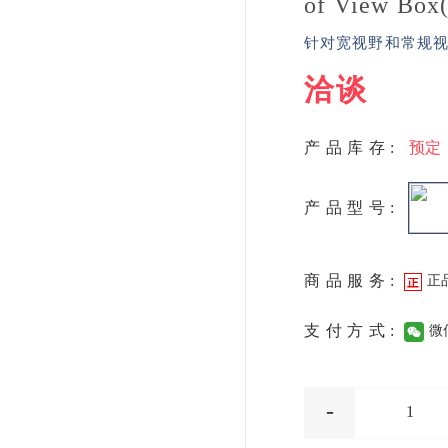
of View Box
针对宽视野和常规
洽谈
产品库存:
预定
产品型号:
商品服务:
正
支付方式:
微
-
1