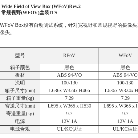
 Wide Field of View Box
 (WFoV)Rev.2
 常规视野(WFOV)盒装ITS
WFoV Box设有自动测试系统，针对宽视野和常规视野的摄
像头。
型号
RFoV
WFoV
箱子颜色
黑色
黑色
板材
ABS 94-VO
ABS 94-VO
流明
100-130
100-130
箱子尺寸(mm)
L636x W324x H466
L636x W324x 
箱子重量(kg)
7.29
7.29
寄送尺寸(mm)
L695 x W365 x H530
L695 x W365 x 
寄送重量(kg)
9.7
9.7
电源
12V 1A
12V 1A
电源合规
UL/KC认证
UL/KC认证