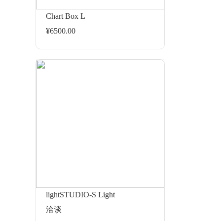
Chart Box L
¥6500.00
lightSTUDIO-S Light
洽谈