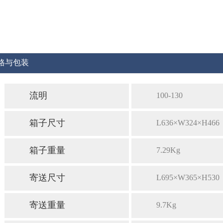
格与包装
流明
100-130
箱子尺寸
L636×W324×H466
箱子重量
7.29Kg
寄送尺寸
L695×W365×H530
寄送重量
9.7Kg