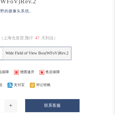
(WFoV)Rev.2
视野的摄像头系统。
（上海仓发货,预计
47
天到达）
Wide Field of View Box(WFoV)Rev.2
品保障
增票速开
售后保障
信
支付宝
对公转账
+
联系客服