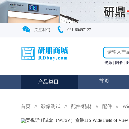
关注我们
021-60497127
光源
图卡
首页
产品类目
首页
影像测试
配件/耗材
配件
Wi
//
//
//
//