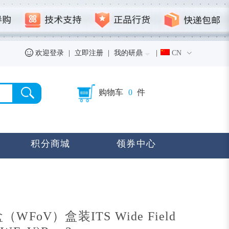
欢迎登录
|
立即注册
|
我的研鼎
|
CN
购物车
0
件
积分商城
领券中心
FoV）盒装ITS Wide Field