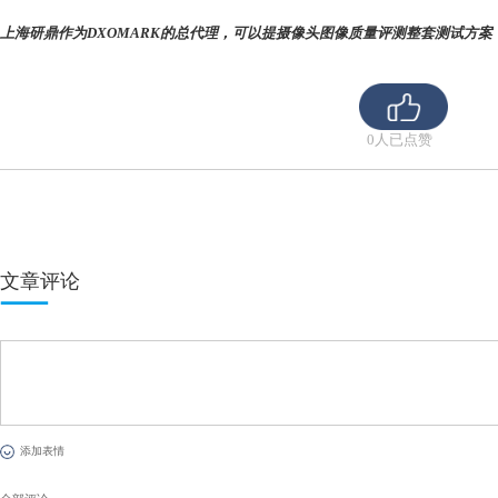
拥有出色的硬件有助于调优，因为它可以代替向摄像头应用程
但景深较浅，因此很难调优自动对焦，这让调优团队陷入进退
投入更多精力？为此探讨调优对低光性能的影响，我们选择了20
低光条件下的得分。
我们观察到，小尺寸的传感器的分数在纹理噪点平衡方面存在一些
噪点得分可以高达104分。纹理得分可以高达97分。
我们看到小尺寸传感器的性能有限，而
但在另外一方面，使用大底传感器可以在纹理和噪点方面超越
低光环境下表现最好的设备。在我们的DXOMARK摄像头V5
茅。然而，我们认为使用大底传感器并不能免除在算法和调优
噪点方面的得分均低于80分，表现不佳。
结论
智能手机摄像头与大底传感器的搭配在某些情况（例如低光摄