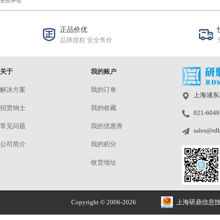
适当调优的智能软件有时可以补偿小尺寸传感器的不足。在所
些挑战。如果要让设备充分受益于起高性能硬件的优势，正确
好！
上海研鼎作为DXOMARK的总代理，可以提摄像头图像质量评测整套测
0人
文章评论