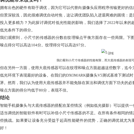
虽然大底传感器与大光圈镜头搭配会更适合拍摄人像和低光图
说，这样的配置并不理想。
景深是人物或物体清晰对焦的距离
高自动对焦的稳定性。现在智能手机使用明亮的镜头，光圈通常低
手机用户在拍摄大景深照片时的使用感受。
规格之外
有一些巧妙的方法可以用来调优设备，以获得更好的图像质量
信号处理（ISP）芯片或摄像头应用程序代码中找到这些算法
场景都有一个配方。
摄像头制造商可以使用多种手段来调优图像效果。其中最重要
1) 增加传感器尺寸
2) 增大镜头光圈
3) 使用光学防抖（OIS）
4) 集成计算摄影，例如图像融合
5) 改进去噪算法
调优能带来改变吗？