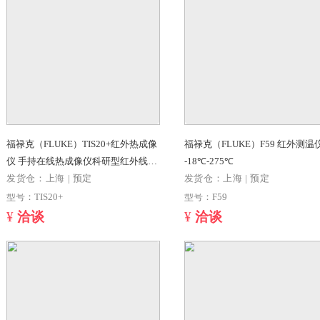
F17B+ 高精度全自动多功能便携式数
F15B+ 全自动
字万用表
表 自动量程 带背光 F15B+（一
保）
发货仓：上海 | 预定
发货仓：上海 | 
型号：F17B+
型号：F15B+（
¥
洽谈
¥
洽谈