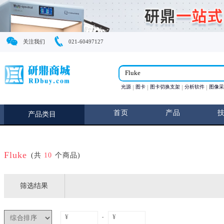
关注我们
021-60497127
光源
图卡
图卡切换支
首页
产
产品类目
Fluke
(共
10
个商品)