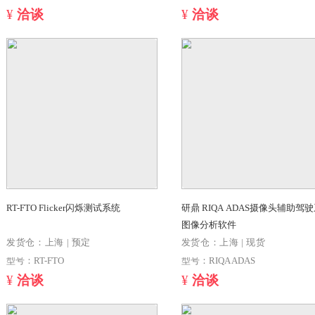
LFT-2CH PRO 2通道Flicker闪烁测试
LV-CCI-15F 标准透
仪
多色温 | HDR LV-CCI-15F(连续可调色
温+HDR+Flicker)
发货仓：上海 | 现货
发货仓：上海 | 
型号：LFT-2CH PRO
¥
洽谈
¥
洽谈