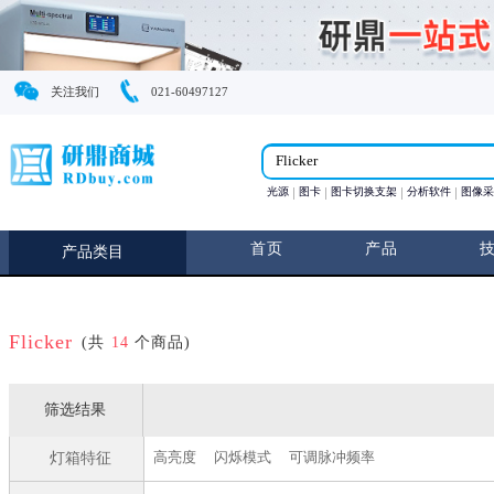
关注我们
021-60497127
光源
图卡
图卡切换支
首页
产
产品类目
Flicker
(共
14
个商品)