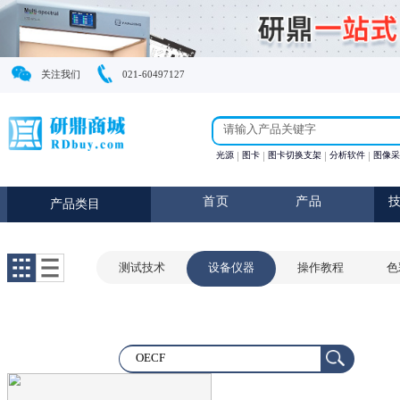
关注我们
021-60497127
光源
图卡
图卡切换支
首页
产
产品类目
测试技术
设备仪器
操作