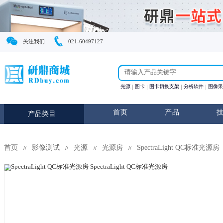
关注我们
021-60497127
光源
图卡
图卡切换支
首页
产
产品类目
首页
影像测试
光源
光源房
SpectraLig
//
//
//
//