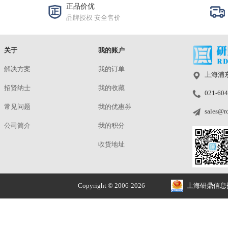
ACL-110×90-G4C/CSC610
洽谈